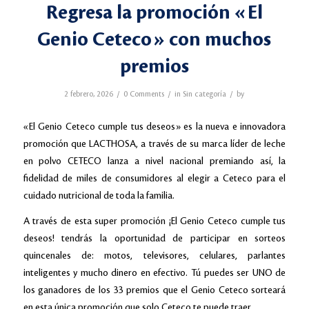
Regresa la promoción «El
Genio Ceteco» con muchos
premios
/
/
/
2 febrero, 2026
0 Comments
in
Sin categoría
by
«El Genio Ceteco cumple tus deseos» es la nueva e innovadora
promoción que LACTHOSA, a través de su marca líder de leche
en polvo CETECO lanza a nivel nacional premiando así, la
fidelidad de miles de consumidores al elegir a Ceteco para el
cuidado nutricional de toda la familia.
A través de esta super promoción ¡El Genio Ceteco cumple tus
deseos! tendrás la oportunidad de participar en sorteos
quincenales de: motos, televisores, celulares, parlantes
inteligentes y mucho dinero en efectivo. Tú puedes ser UNO de
los ganadores de los 33 premios que el Genio Ceteco sorteará
en esta única promoción que solo Ceteco te puede traer.