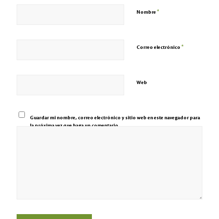
*
Nombre
*
Correo electrónico
Web
Guardar mi nombre, correo electrónico y sitio web en este navegador para
la próxima vez que haga un comentario.