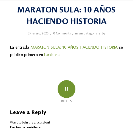
MARATON SULA: 10 AÑOS
HACIENDO HISTORIA
/
/
/
27 enero, 2025
0 Comments
in
Sin categoría
by
La entrada
MARATON SULA: 10 AÑOS HACIENDO HISTORIA
se
publicó primero en
Lacthosa
.
0
REPLIES
Leave a Reply
Want to join the discussion?
Feel free to contribute!