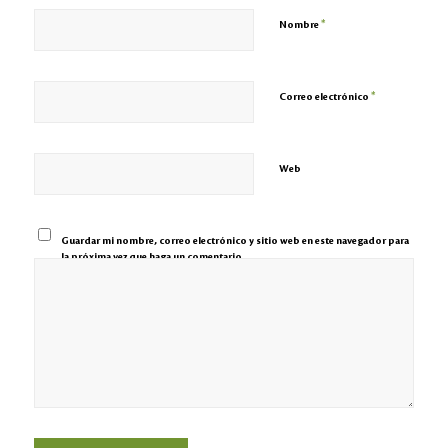
*
Nombre
*
Correo electrónico
Web
Guardar mi nombre, correo electrónico y sitio web en este navegador para
la próxima vez que haga un comentario.