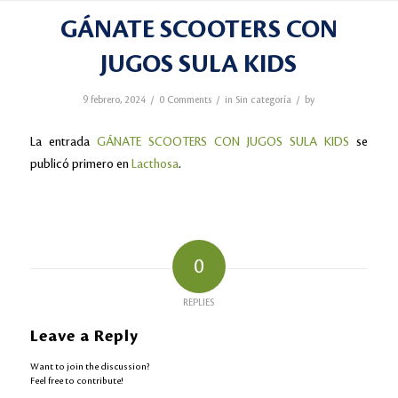
GÁNATE SCOOTERS CON
JUGOS SULA KIDS
/
/
/
9 febrero, 2024
0 Comments
in
Sin categoría
by
La entrada
GÁNATE SCOOTERS CON JUGOS SULA KIDS
se
publicó primero en
Lacthosa
.
0
REPLIES
Leave a Reply
Want to join the discussion?
Feel free to contribute!