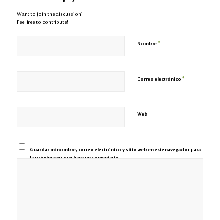
Want to join the discussion?
Feel free to contribute!
*
Nombre
*
Correo electrónico
Web
Guardar mi nombre, correo electrónico y sitio web en este navegador para
la próxima vez que haga un comentario.