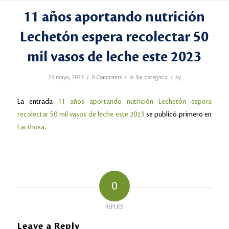
11 años aportando nutrición
Lechetón espera recolectar 50
mil vasos de leche este 2023
/
/
/
23 mayo, 2023
0 Comments
in
Sin categoría
by
La entrada
11 años aportando nutrición Lechetón espera
recolectar 50 mil vasos de leche este 2023
se publicó primero en
Lacthosa
.
0
REPLIES
Leave a Reply