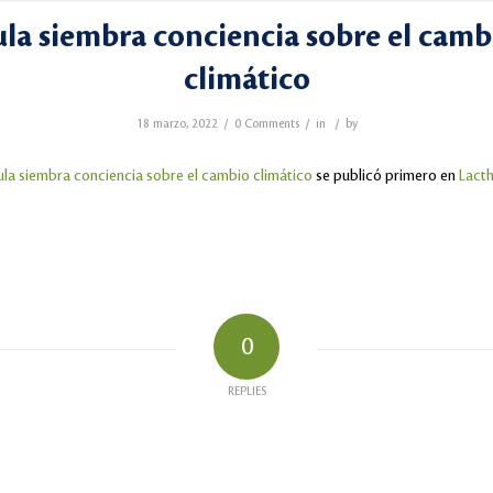
ula siembra conciencia sobre el camb
climático
/
/
/
18 marzo, 2022
0 Comments
in
by
ula siembra conciencia sobre el cambio climático
se publicó primero en
Lact
0
REPLIES