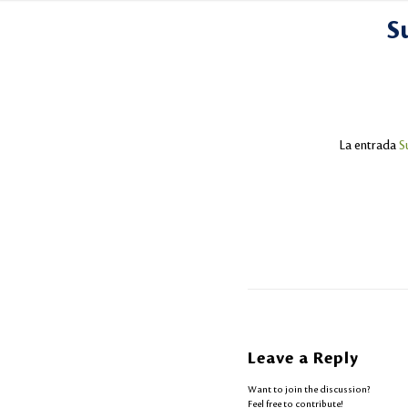
S
La entrada
S
Leave a Reply
Want to join the discussion?
Feel free to contribute!