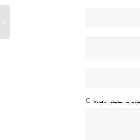
Ceteco se suma en apoyo
al día del deportista
hondureño
Guardar mi nombre, correo elec