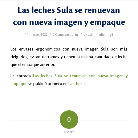
Las leches Sula se renuevan
con nueva imagen y empaque
/
/
/
11 marzo, 2022
0 Comments
in
by
admin_uljmfmg4
Los envases ergonómicos con nueva imagen Sula son más
delgados, evitan derrames y tienen la misma cantidad de leche
que el empaque anterior.
La entrada
Las leches Sula se renuevan con nueva imagen y
empaque
se publicó primero en
Lacthosa
.
0
REPLIES