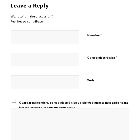
Leave a Reply
Want to join the discussion?
Feel free to contribute!
*
Nombre
*
Correo electrónico
Web
Guardar mi nombre, correo electrónico y sitio web en este navegador para
la próxima vez que haga un comentario.