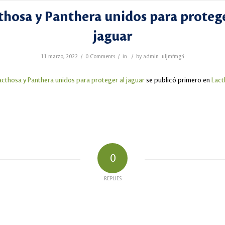
thosa y Panthera unidos para protege
jaguar
/
/
/
11 marzo, 2022
0 Comments
in
by
admin_uljmfmg4
acthosa y Panthera unidos para proteger al jaguar
se publicó primero en
Lact
0
REPLIES