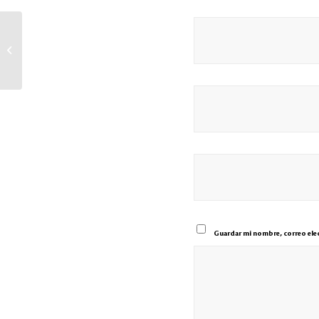
Sula Market lanza en San Pedro Sula su
tienda de experiencia
Guardar mi nombre, correo elec